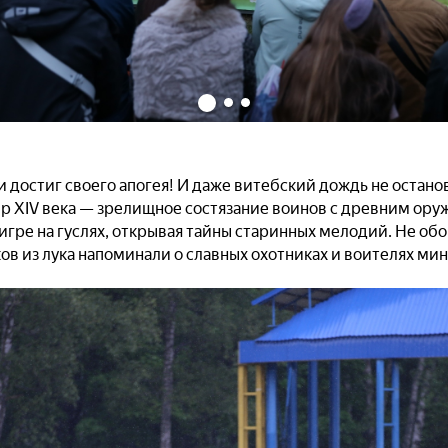
и достиг своего апогея! И даже витебский дождь не остано
р XIV века — зрелищное состязание воинов с древним ор
игре на гуслях, открывая тайны старинных мелодий. Не об
ов из лука напоминали о славных охотниках и воителях ми