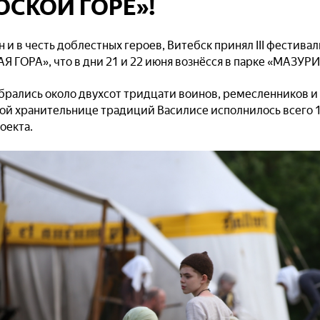
ОСКОЙ ГОРЕ»!
 и в честь доблестных героев, Витебск принял III фестива
 ГОРА», что в дни 21 и 22 июня вознёсся в парке «МАЗУР
обрались около двухсот тридцати воинов, ремесленников и
й хранительнице традиций Василисе исполнилось всего 1,
оекта.