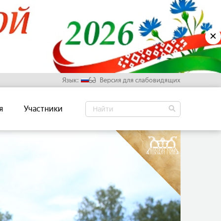
✕
Язык:
Версия для слабовидящих
Русский
я
Участники
Белорусский
Английский
Китайский