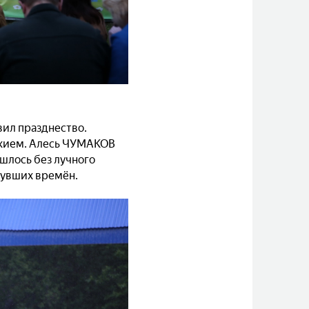
вил празднество.
ужием. Алесь ЧУМАКОВ
ошлось без лучного
нувших времён.