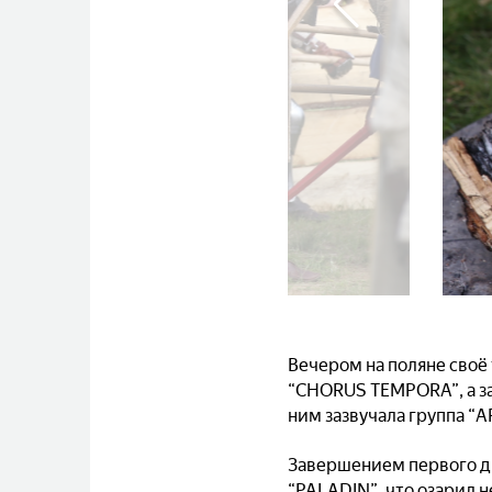
Вечером на поляне своё
“CHORUS TEMPORA”, а за
ним зазвучала группа “A
Завершением первого дн
“PALADIN”, что озарил 