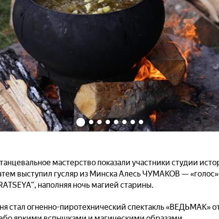
 танцевальное мастерство показали участники студии исто
тем выступил гусляр из Минска Алесь ЧУМАКОВ — «голос»
RATSEYA”, наполняя ночь магией старины.
я стал огненно-пиротехнический спектакль «ВЕДЬМАК» от 
небо яркими вспышками и магическими образами.