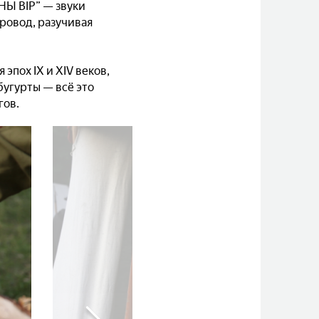
НЫ ВIР” — звуки
ровод, разучивая
пох IX и XIV веков,
бугурты — всё это
гов.