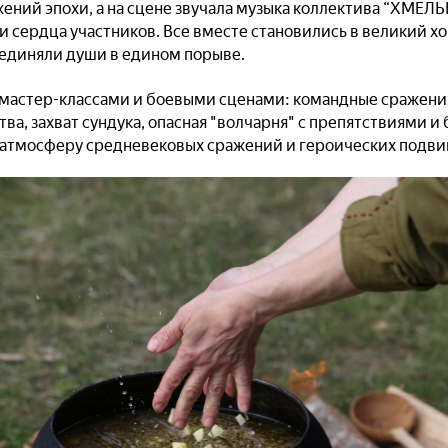
жений эпохи, а на сцене звучала музыка коллектива “ХМЕЛЬ
и сердца участников. Все вместе становились в великий хо
оединяли души в едином порыве.
 мастер-классами и боевыми сценами: командные сражения э
ва, захват сундука, опасная "волчарня" с препятствиями и 
 атмосферу средневековых сражений и героических подви