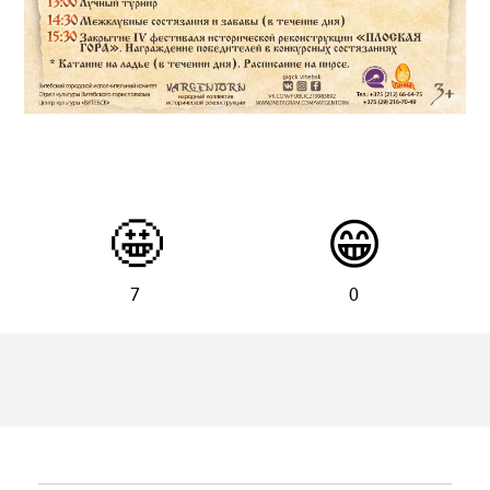
🤩
😁
7
0